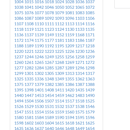
1004
1015
1016
1018
1024
1028
1036
1037
1038
1041
1042
1046
1050
1052
1065
1072
1075
1076
1077
1078
1079
1081
1083
1085
1086
1087
1089
1092
1093
1096
1103
1106
1107
1108
1110
1111
1112
1113
1114
1116
1118
1119
1121
1123
1124
1130
1133
1135
1136
1137
1139
1149
1152
1159
1168
1171
1172
1174
1175
1177
1181
1183
1186
1187
1188
1189
1190
1192
1195
1209
1217
1218
1220
1221
1222
1223
1225
1226
1230
1236
1237
1244
1246
1249
1255
1256
1258
1259
1260
1261
1265
1267
1268
1269
1271
1272
1277
1282
1284
1285
1287
1289
1296
1298
1299
1301
1302
1305
1309
1313
1314
1317
1325
1335
1336
1348
1349
1355
1362
1363
1375
1377
1379
1382
1385
1386
1387
1388
1395
1398
1401
1408
1411
1420
1435
1439
1440
1447
1453
1454
1459
1462
1483
1490
1494
1504
1506
1507
1514
1517
1518
1525
1526
1529
1530
1531
1532
1537
1538
1546
1547
1551
1554
1556
1559
1560
1575
1579
1580
1581
1584
1589
1590
1594
1595
1596
1598
1602
1603
1604
1615
1618
1621
1625
1635
1636
1637
1640
1646
1648
1649
1654